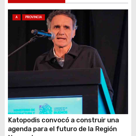
n
t
A
PROVINCIA
r
a
d
a
s
Katopodis convocó a construir una
agenda para el futuro de la Región