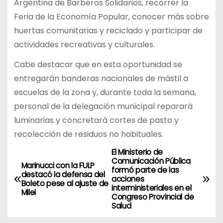
Argentina de Barberos Solidarios, recorrer la
Feria de la Economía Popular, conocer más sobre
huertas comunitarias y reciclado y participar de
actividades recreativas y culturales.
Cabe destacar que en esta oportunidad se
entregarán banderas nacionales de mástil a
escuelas de la zona y, durante toda la semana,
personal de la delegación municipal reparará
luminarias y concretará cortes de pasto y
recolección de residuos no habituales.
El Ministerio de
N
Comunicación Pública
Marinucci con la FULP
formó parte de las
a
destacó la defensa del
acciones
Boleto pese al ajuste de
interministeriales en el
Milei
v
Congreso Provincial de
Salud
e