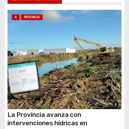
t
r
A
PROVINCIA
a
d
a
s
La Provincia avanza con
intervenciones hídricas en