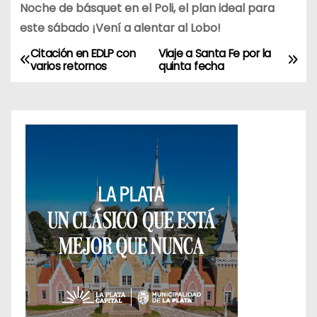
Noche de básquet en el Poli, el plan ideal para
este sábado ¡Vení a alentar al Lobo!
Citación en EDLP con
Viaje a Santa Fe por la
N
varios retornos
quinta fecha
a
v
e
g
a
c
i
ó