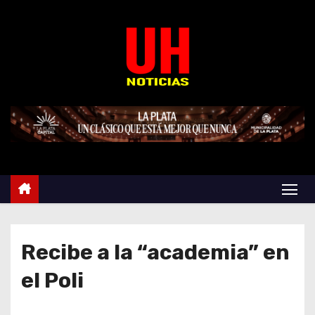
S
k
i
p
t
o
c
o
n
t
e
n
t
Recibe a la “academia” en
el Poli