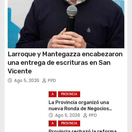
s
Larroque y Mantegazza encabezaron
una entrega de escrituras en San
Vicente
Ago 5, 2026
PPD
A
PROVINCIA
La Provincia organizó una
nueva Ronda de Negocios
Internacional en Luján
Ago 5, 2026
PPD
A
PROVINCIA
Provincia rechazó la reforma