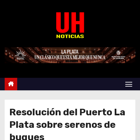
S
k
i
p
t
o
c
o
n
t
e
n
t
Resolución del Puerto La
Plata sobre serenos de
buques