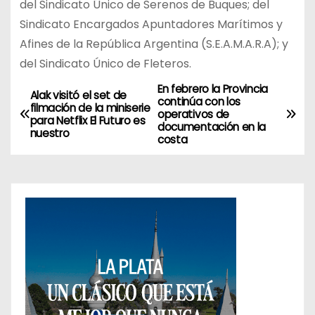
del Sindicato Único de Serenos de Buques; del
Sindicato Encargados Apuntadores Marítimos y
Afines de la República Argentina (S.E.A.M.A.R.A); y
del Sindicato Único de Fleteros.
En febrero la Provincia
N
Alak visitó el set de
continúa con los
filmación de la miniserie
operativos de
a
para Netflix El Futuro es
documentación en la
nuestro
costa
v
e
g
a
c
i