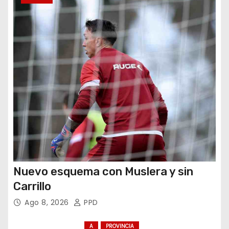
r
a
d
a
s
Nuevo esquema con Muslera y sin
Carrillo
Ago 8, 2026
PPD
A
PROVINCIA