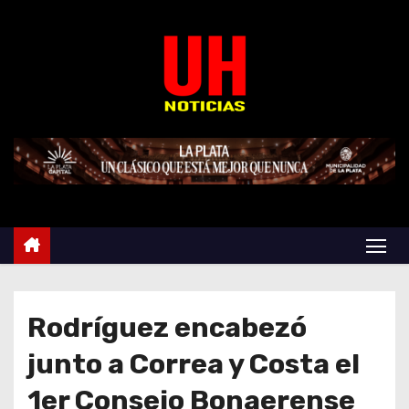
S
k
i
p
t
o
c
o
n
t
e
n
t
Rodríguez encabezó
junto a Correa y Costa el
1er Consejo Bonaerense