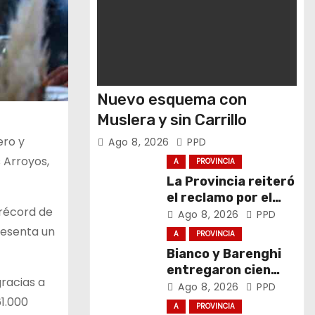
Nuevo esquema con
Muslera y sin Carrillo
ero y
Ago 8, 2026
PPD
 Arroyos,
A
PROVINCIA
La Provincia reiteró
el reclamo por el
 récord de
respeto al
Ago 8, 2026
PPD
federalismo
resenta un
A
PROVINCIA
Bianco y Barenghi
entregaron cien
gracias a
computadoras de
Ago 8, 2026
PPD
61.000
Conectar Igualdad
A
PROVINCIA