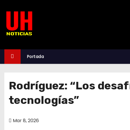
S
k
i
p
t
o
c
Portada
o
n
t
Rodríguez: “Los desaf
e
n
tecnologías”
t
Mar 8, 2026