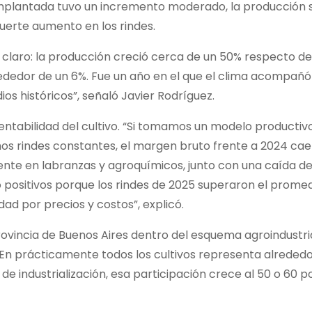
a implantada tuvo un incremento moderado, la producción 
uerte aumento en los rindes.
s claro: la producción creció cerca de un 50% respecto de
rededor de un 6%. Fue un año en el que el clima acompañó 
os históricos”, señaló Javier Rodríguez.
 rentabilidad del cultivo. “Si tomamos un modelo productiv
s rindes constantes, el margen bruto frente a 2024 cae
ente en labranzas y agroquímicos, junto con una caída de
positivos porque los rindes de 2025 superaron el promedi
ad por precios y costos”, explicó.
rovincia de Buenos Aires dentro del esquema agroindustria
. En prácticamente todos los cultivos representa alreded
e industrialización, esa participación crece al 50 o 60 po