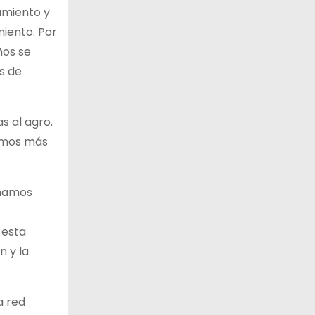
iamiento y
miento. Por
ños se
s de
s al agro.
tamos más
chamos
 esta
n y la
a red