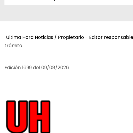
a
v
e
Ultima Hora Noticias / Propietario - Editor responsabl
g
trámite
a
c
Edición 1699 del 09/08/2026
i
ó
n
d
e