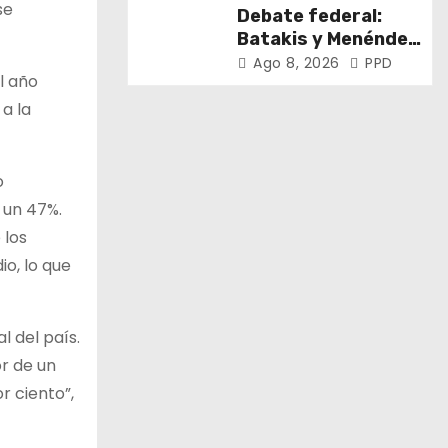
Bonaerense
se
Debate federal:
Batakis y Menéndez
encabezaron la 108°
Ago 8, 2026
PPD
l año
Asamblea del CNV
a la
o
 un 47%.
 los
o, lo que
l del país.
or de un
r ciento”,