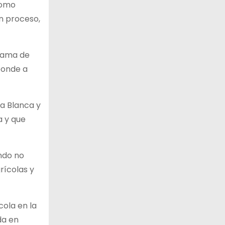
como
n proceso,
grama de
ponde a
ía Blanca y
a y que
ndo no
rícolas y
cola en la
da en