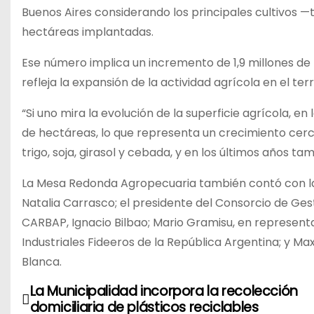
Buenos Aires considerando los principales cultivos —tr
hectáreas implantadas.
Ese número implica un incremento de 1,9 millones d
refleja la expansión de la actividad agrícola en el ter
“Si uno mira la evolución de la superficie agrícola, e
de hectáreas, lo que representa un crecimiento cercan
trigo, soja, girasol y cebada, y en los últimos años ta
La Mesa Redonda Agropecuaria también contó con la 
Natalia Carrasco; el presidente del Consorcio de Ges
CARBAP, Ignacio Bilbao; Mario Gramisu, en representac
Industriales Fideeros de la República Argentina; y M
Blanca.
La Municipalidad incorpora la recolección
N
domiciliaria de plásticos reciclables