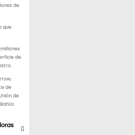
llones de
o que
 millones
rficie de
istro.
rrow,
te de
 Unión de
 Bahía
doras