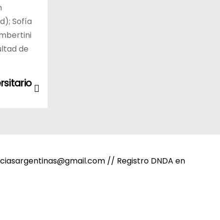
n
d); Sofía
ambertini
ultad de
rsitario
noticiasargentinas@gmail.com // Registro DNDA en