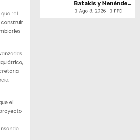
Batakis y Menéndez
encabezaron la 108°
Ago 8, 2026
PPD
 que “el
Asamblea del CNV
 construir
ambiarles
avanzadas.
quiátrico,
cretaria
cia,
que el
 proyecto
pensando