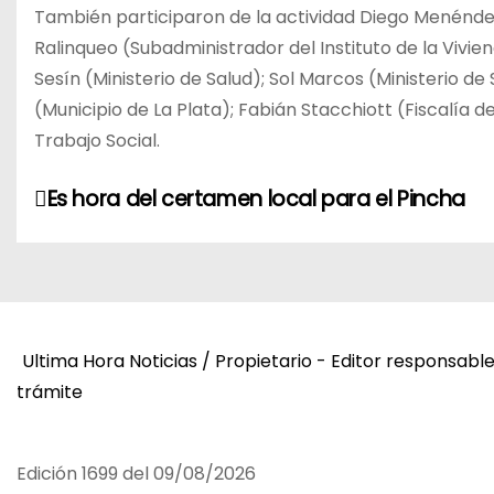
También participaron de la actividad Diego Menéndez 
Ralinqueo (Subadministrador del Instituto de la Vivien
Sesín (Ministerio de Salud); Sol Marcos (Ministerio d
(Municipio de La Plata); Fabián Stacchiott (Fiscalía d
Trabajo Social.
N
Es hora del certamen local para el Pincha
a
v
e
Ultima Hora Noticias / Propietario - Editor responsabl
g
trámite
a
c
Edición 1699 del 09/08/2026