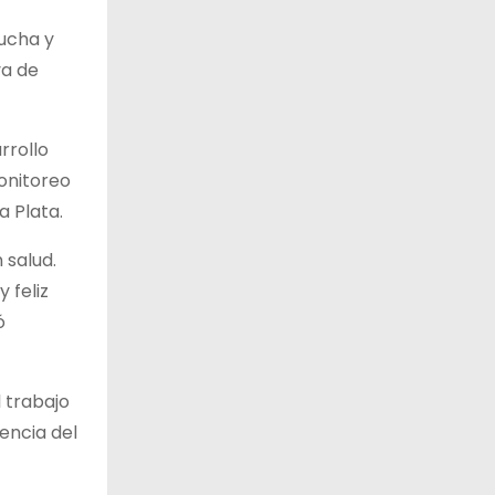
lucha y
va de
rrollo
Monitoreo
a Plata.
 salud.
 feliz
ó
l trabajo
encia del