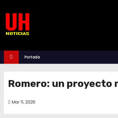
S
k
i
p
t
o
c
o
Portada
n
t
e
Romero: un proyecto m
n
t
Mar 11, 2026