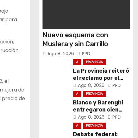
bajo
ar para
Nuevo esquema con
ación,
Muslera y sin Carrillo
trucción
Ago 8, 2026
PPD
A
PROVINCIA
La Provincia reiteró
el reclamo por el
, el
respeto al
Ago 8, 2026
PPD
 mejora de
federalismo
A
PROVINCIA
l predio de
Bianco y Barenghi
entregaron cien
computadoras de
Ago 8, 2026
PPD
Conectar Igualdad
A
PROVINCIA
Bonaerense
Debate federal: