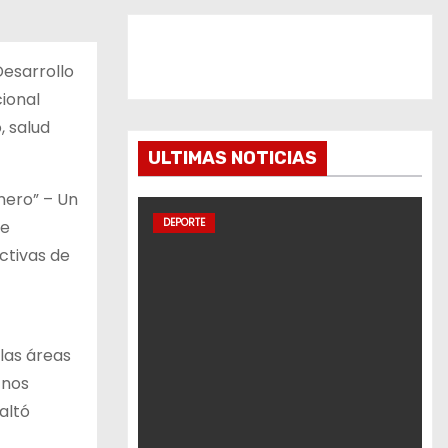
Desarrollo
cional
, salud
ULTIMAS NOTICIAS
mero” – Un
DEPORTE
 e
ctivas de
las áreas
 nos
altó