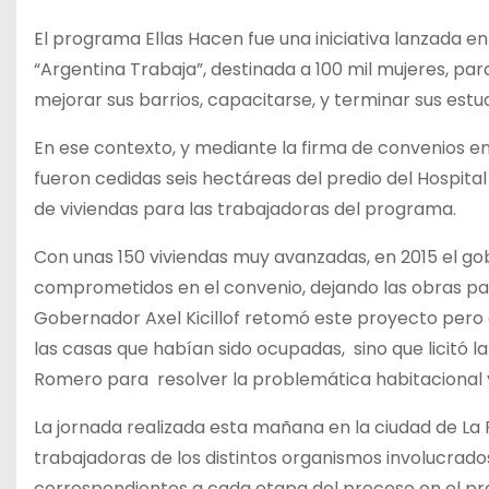
El programa Ellas Hacen fue una iniciativa lanzada 
“Argentina Trabaja”, destinada a 100 mil mujeres, pa
mejorar sus barrios, capacitarse, y terminar sus estu
En ese contexto, y mediante la firma de convenios entr
fueron cedidas seis hectáreas del predio del Hospit
de viviendas para las trabajadoras del programa.
Con unas 150 viviendas muy avanzadas, en 2015 el gobi
comprometidos en el convenio, dejando las obras par
Gobernador Axel Kicillof retomó este proyecto pero 
las casas que habían sido ocupadas, sino que licitó l
Romero para resolver la problemática habitacional y 
La jornada realizada esta mañana en la ciudad de La 
trabajadoras de los distintos organismos involucrados
correspondientes a cada etapa del proceso en el prop