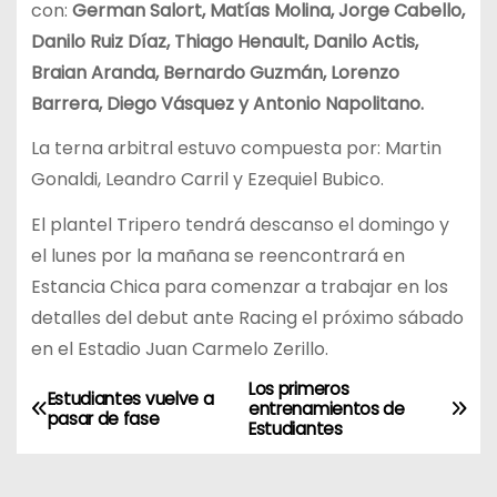
con:
German Salort, Matías Molina, Jorge Cabello,
Danilo Ruiz Díaz, Thiago Henault, Danilo Actis,
Braian Aranda, Bernardo Guzmán, Lorenzo
Barrera, Diego Vásquez y Antonio Napolitano.
La terna arbitral estuvo compuesta por: Martin
Gonaldi, Leandro Carril y Ezequiel Bubico.
El plantel Tripero tendrá descanso el domingo y
el lunes por la mañana se reencontrará en
Estancia Chica para comenzar a trabajar en los
detalles del debut ante Racing el próximo sábado
en el Estadio Juan Carmelo Zerillo.
Los primeros
N
Estudiantes vuelve a
entrenamientos de
pasar de fase
Estudiantes
a
v