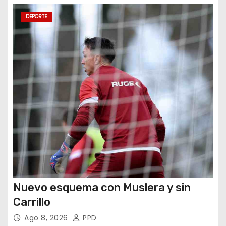
n
DEPORTE
t
r
a
d
a
s
Nuevo esquema con Muslera y sin
Carrillo
Ago 8, 2026
PPD