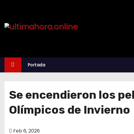
S
k
i
p
t
o
c
o
Portada
n
t
e
Se encendieron los pe
n
t
Olímpicos de Invierno
Feb 6, 2026