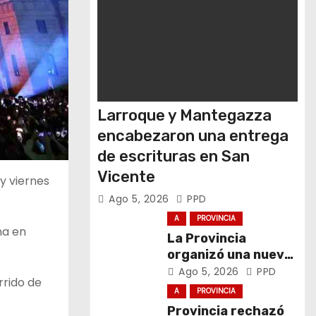
Larroque y Mantegazza
encabezaron una entrega
de escrituras en San
Vicente
y viernes
Ago 5, 2026
PPD
A
PROVINCIA
na en
La Provincia
organizó una nueva
Ronda de Negocios
Ago 5, 2026
PPD
rrido de
Internacional en
A
PROVINCIA
Luján
Provincia rechazó