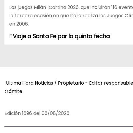
Los juegos Milán-Cortina 2026, que incluirán 116 evento
la tercera ocasión en que Italia realiza los Juegos 
en 2006.
Viaje a Santa Fe por la quinta fecha
N
a
v
e
Ultima Hora Noticias / Propietario - Editor responsabl
g
trámite
a
c
Edición 1696 del 06/08/2026
i