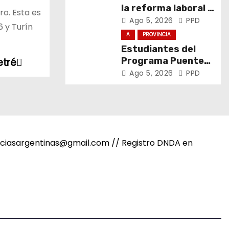
la reforma laboral y
ro. Esta es
defendió los
Ago 5, 2026
PPD
6 y Turín
derechos de los
A
PROVINCIA
trabajadores
Estudiantes del
Programa Puentes
etré
visitaron Exactas
Ago 5, 2026
PPD
noticiasargentinas@gmail.com // Registro DNDA en