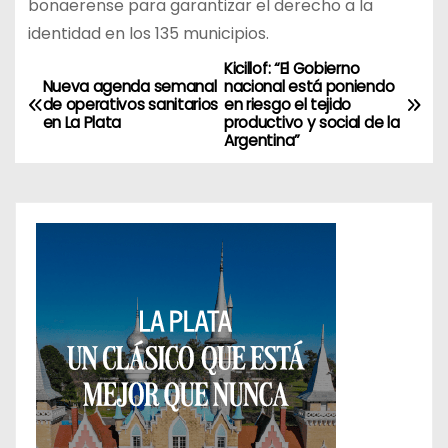
bonaerense para garantizar el derecho a la
identidad en los 135 municipios.
Kicillof: “El Gobierno
N
Nueva agenda semanal
nacional está poniendo
de operativos sanitarios
en riesgo el tejido
a
en La Plata
productivo y social de la
Argentina”
v
e
g
a
c
i
ó