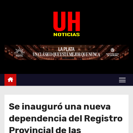
S
k
i
p
t
o
c
o
n
t
e
n
t
Se inauguró una nueva
dependencia del Registro
Provincial de las