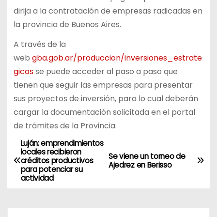
dirija a la contratación de empresas radicadas en
la provincia de Buenos Aires.
A través de la
web
gba.gob.ar/produccion/inversiones_estrate
gicas
se puede acceder al paso a paso que
tienen que seguir las empresas para presentar
sus proyectos de inversión, para lo cual deberán
cargar la documentación solicitada en el portal
de trámites de la Provincia.
Luján: emprendimientos
N
locales recibieron
Se viene un torneo de
créditos productivos
a
Ajedrez en Berisso
para potenciar su
actividad
v
e