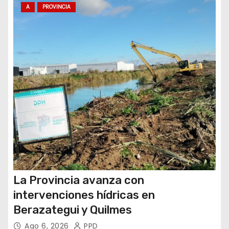
A
PROVINCIA
r
a
d
a
s
La Provincia avanza con
intervenciones hídricas en
Berazategui y Quilmes
Ago 6, 2026
PPD