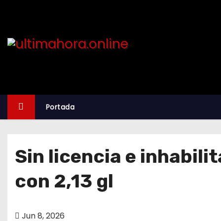
S
k
i
p
t
o
c
o
Portada
n
t
e
Sin licencia e inhabi
n
t
con 2,13 gl
Jun 8, 2026