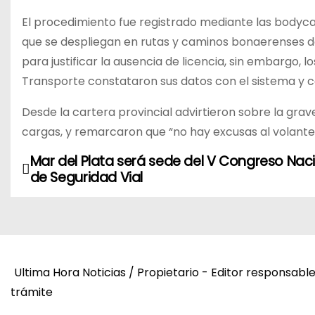
El procedimiento fue registrado mediante las bodycam
que se despliegan en rutas y caminos bonaerenses d
para justificar la ausencia de licencia, sin embargo, 
Transporte constataron sus datos con el sistema y co
Desde la cartera provincial advirtieron sobre la gra
cargas, y remarcaron que “no hay excusas al volante”:
Mar del Plata será sede del V Congreso Nac
N
de Seguridad Vial
a
v
e
Ultima Hora Noticias / Propietario - Editor responsabl
g
trámite
a