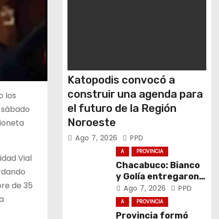
Katopodis convocó a
construir una agenda para
o los
el futuro de la Región
l sábado
Noroeste
ioneta
Ago 7, 2026
PPD
A
PROVINCIA
idad Vial
Chacabuco: Bianco
ordando
y Golía entregaron
bre de 35
computadoras a
Ago 7, 2026
PPD
estudiantes
a
A
PROVINCIA
Provincia formó