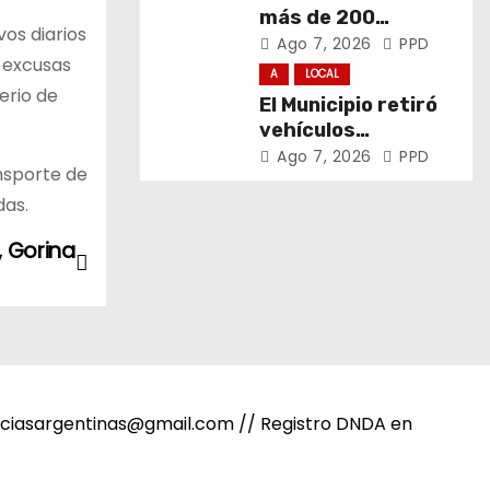
más de 200
os diarios
promotores de
Ago 7, 2026
PPD
 excusas
derechos de niñas,
A
LOCAL
niños y
erio de
El Municipio retiró
adolescentes
vehículos
abandonados de
Ago 7, 2026
PPD
nsporte de
San Carlos, Olmos y
das.
el casco urbano
, Gorina
noticiasargentinas@gmail.com // Registro DNDA en