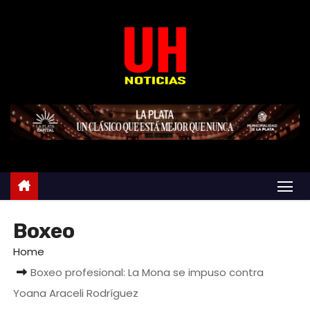
S
k
i
p
t
o
c
o
n
t
e
n
Boxeo
t
Home
Boxeo profesional: La Mona se impuso contra
Yoana Araceli Rodríguez