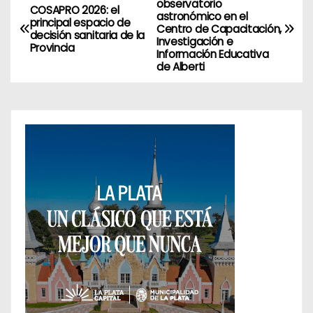
observatorio
COSAPRO 2026: el
astronómico en el
a
principal espacio de
Centro de Capacitación,
decisión sanitaria de la
Investigación e
Provincia
v
Información Educativa
de Alberti
e
g
a
c
i
ó
n
d