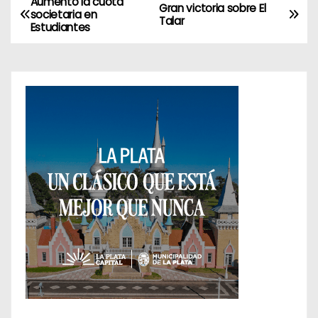
Aumento la cuota
N
Gran victoria sobre El
societaria en
Talar
Estudiantes
a
v
e
g
a
c
i
ó
n
d