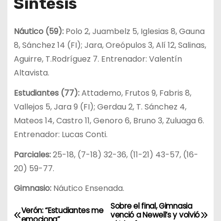
Síntesis
Náutico (59):
Polo 2, Juambelz 5, Iglesias 8, Gauna
8, Sánchez 14 (FI); Jara, Oreópulos 3, Alí 12, Salinas,
Aguirre, T.Rodríguez 7. Entrenador: Valentín
Altavista.
Estudiantes (77):
Attademo, Frutos 9, Fabris 8,
Vallejos 5, Jara 9 (FI); Gerdau 2, T. Sánchez 4,
Mateos 14, Castro 11, Genoro 6, Bruno 3, Zuluaga 6.
Entrenador: Lucas Conti.
Parciales:
25-18, (7-18) 32-36, (11-21) 43-57, (16-
20) 59-77.
Gimnasio:
Náutico Ensenada.
Sobre el final, Gimnasia
N
Verón: “Estudiantes me
venció a Newell’s y volvió
emociona”