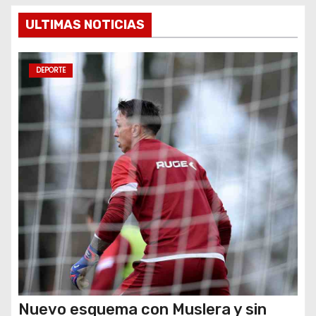
e
ULTIMAS NOTICIAS
n
DEPORTE
t
r
a
d
a
s
Nuevo esquema con Muslera y sin