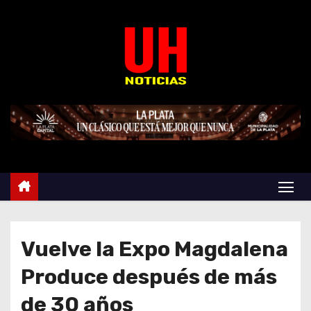
S
k
i
p
t
o
c
o
n
t
e
n
t
Vuelve la Expo Magdalena
Produce después de más
de 30 años