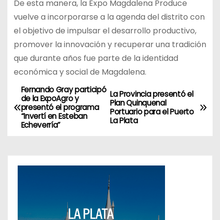
De esta manera, la Expo Magdalena Produce
vuelve a incorporarse a la agenda del distrito con
el objetivo de impulsar el desarrollo productivo,
promover la innovación y recuperar una tradición
que durante años fue parte de la identidad
económica y social de Magdalena.
Fernando Gray participó
N
La Provincia presentó el
de la ExpoAgro y
Plan Quinquenal
presentó el programa
a
Portuario para el Puerto
“Invertí en Esteban
La Plata
Echeverría”
v
e
g
a
c