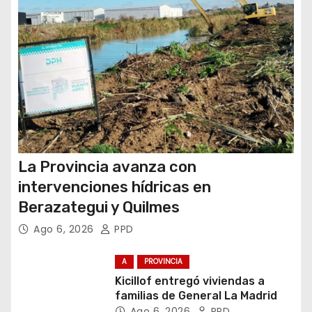
d
a
s
La Provincia avanza con
intervenciones hídricas en
Berazategui y Quilmes
Ago 6, 2026
PPD
A
PROVINCIA
Kicillof entregó viviendas a
familias de General La Madrid
Ago 6, 2026
PPD