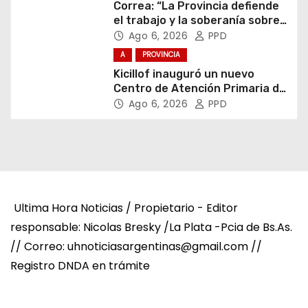
Correa: “La Provincia defiende
el trabajo y la soberanía sobre
puertos y ríos”
Ago 6, 2026
PPD
A
PROVINCIA
Kicillof inauguró un nuevo
Centro de Atención Primaria de
la Salud
Ago 6, 2026
PPD
Ultima Hora Noticias / Propietario - Editor
responsable: Nicolas Bresky /La Plata -Pcia de Bs.As.
// Correo: uhnoticiasargentinas@gmail.com //
Registro DNDA en trámite