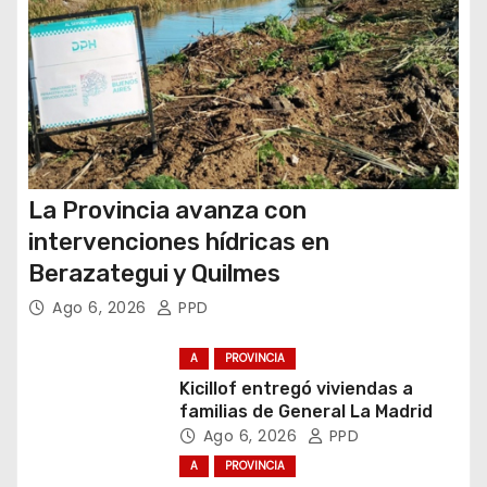
d
a
s
La Provincia avanza con
intervenciones hídricas en
Berazategui y Quilmes
Ago 6, 2026
PPD
A
PROVINCIA
Kicillof entregó viviendas a
familias de General La Madrid
Ago 6, 2026
PPD
A
PROVINCIA