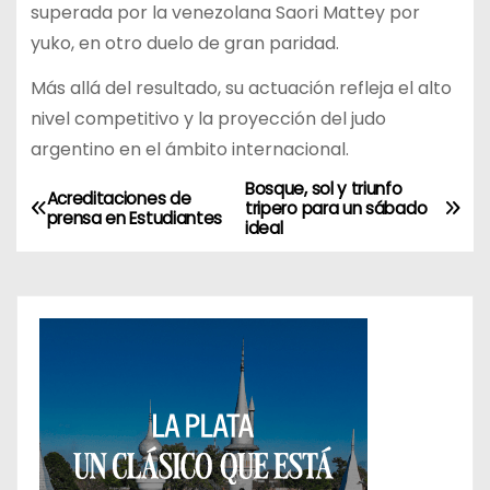
superada por la venezolana Saori Mattey por
yuko, en otro duelo de gran paridad.
Más allá del resultado, su actuación refleja el alto
nivel competitivo y la proyección del judo
argentino en el ámbito internacional.
Bosque, sol y triunfo
N
Acreditaciones de
tripero para un sábado
prensa en Estudiantes
ideal
a
v
e
g
a
c