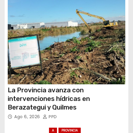
t
r
a
d
a
s
La Provincia avanza con
intervenciones hídricas en
Berazategui y Quilmes
Ago 6, 2026
PPD
A
PROVINCIA