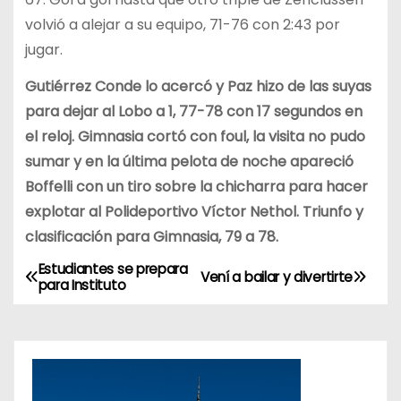
volvió a alejar a su equipo, 71-76 con 2:43 por
jugar.
Gutiérrez Conde lo acercó y Paz hizo de las suyas
para dejar al Lobo a 1, 77-78 con 17 segundos en
el reloj. Gimnasia cortó con foul, la visita no pudo
sumar y en la última pelota de noche apareció
Boffelli con un tiro sobre la chicharra para hacer
explotar al Polideportivo Víctor Nethol. Triunfo y
clasificación para Gimnasia, 79 a 78.
Estudiantes se prepara
N
Vení a bailar y divertirte
para Instituto
a
v
e