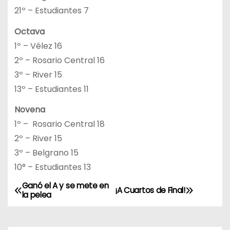
21º – Estudiantes 7
Octava
1º – Vélez 16
2º – Rosario Central 16
3º – River 15
13º – Estudiantes 11
Novena
1º – Rosario Central 18
2º – River 15
3º – Belgrano 15
10° – Estudiantes 13
Ganó el A y se mete en
N
¡A Cuartos de Final!
la pelea
a