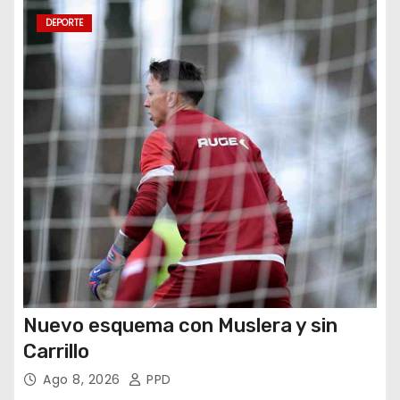
n
DEPORTE
t
r
a
d
a
s
Nuevo esquema con Muslera y sin
Carrillo
Ago 8, 2026
PPD