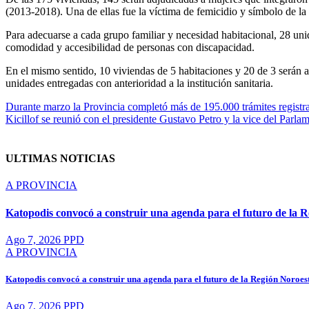
(2013-2018). Una de ellas fue la víctima de femicidio y símbolo de la l
Para adecuarse a cada grupo familiar y necesidad habitacional, 28 uni
comodidad y accesibilidad de personas con discapacidad.
En el mismo sentido, 10 viviendas de 5 habitaciones y 20 de 3 serán a
unidades entregadas con anterioridad a la institución sanitaria.
Navegación
Durante marzo la Provincia completó más de 195.000 trámites registra
Kicillof se reunió con el presidente Gustavo Petro y la vice del Parl
de
entradas
ULTIMAS NOTICIAS
A
PROVINCIA
Katopodis convocó a construir una agenda para el futuro de la 
Ago 7, 2026
PPD
A
PROVINCIA
Katopodis convocó a construir una agenda para el futuro de la Región Noroes
Ago 7, 2026
PPD