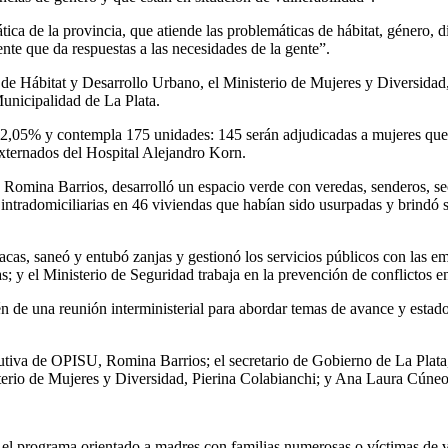
a de la provincia, que atiende las problemáticas de hábitat, género, di
nte que da respuestas a las necesidades de la gente”.
io de Hábitat y Desarrollo Urbano, el Ministerio de Mujeres y Diversidad,
unicipalidad de La Plata.
el 92,05% y contempla 175 unidades: 145 serán adjudicadas a mujeres qu
externados del Hospital Alejandro Korn.
Romina Barrios, desarrolló un espacio verde con veredas, senderos, sec
 intradomiciliarias en 46 viviendas que habían sido usurpadas y brindó s
cas, saneó y entubó zanjas y gestionó los servicios públicos con las emp
s; y el Ministerio de Seguridad trabaja en la prevención de conflictos e
 de una reunión interministerial para abordar temas de avance y estado
jecutiva de OPISU, Romina Barrios; el secretario de Gobierno de La Plat
terio de Mujeres y Diversidad, Pierina Colabianchi; y Ana Laura Cúneo, d
 el programa orientado a madres con familias numerosas o víctimas de v