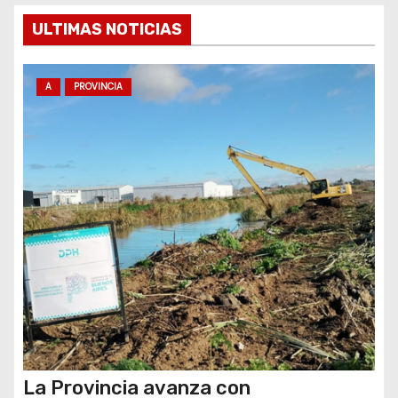
ULTIMAS NOTICIAS
n
t
A
PROVINCIA
r
a
d
a
s
La Provincia avanza con