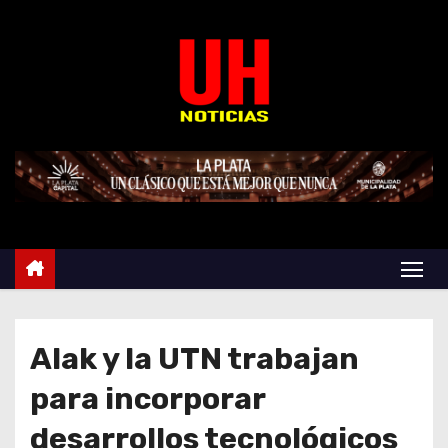
S
k
i
p
t
o
c
o
n
t
e
n
t
Alak y la UTN trabajan
para incorporar
desarrollos tecnológicos