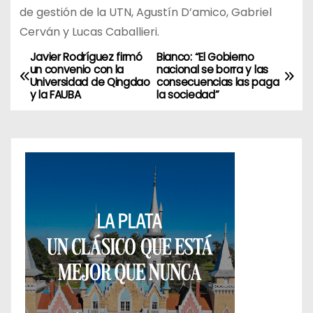
de gestión de la UTN, Agustín D’amico, Gabriel
Cerván y Lucas Caballieri.
Javier Rodríguez firmó
Bianco: “El Gobierno
N
un convenio con la
nacional se borra y las
Universidad de Qingdao
consecuencias las paga
a
y la FAUBA
la sociedad”
v
e
g
a
c
i
ó