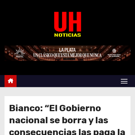
S
k
i
p
t
o
c
o
n
t
e
n
t
Bianco: “El Gobierno
nacional se borra y las
consecuencias las paga la