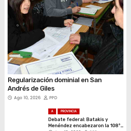
a
d
a
s
Regularización dominial en San
Andrés de Giles
Ago 10, 2026
PPD
A
PROVINCIA
Debate federal: Batakis y
Menéndez encabezaron la 108°