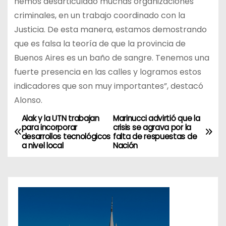
hemos desarticulado muchas organizaciones
criminales, en un trabajo coordinado con la
Justicia. De esta manera, estamos demostrando
que es falsa la teoría de que la provincia de
Buenos Aires es un baño de sangre. Tenemos una
fuerte presencia en las calles y logramos estos
indicadores que son muy importantes”, destacó
Alonso.
Alak y la UTN trabajan
Marinucci advirtió que la
N
para incorporar
crisis se agrava por la
desarrollos tecnológicos
falta de respuestas de
a
a nivel local
Nación
v
e
g