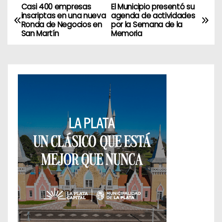
Casi 400 empresas
El Municipio presentó su
N
inscriptas en una nueva
agenda de actividades
Ronda de Negocios en
por la Semana de la
a
San Martín
Memoria
v
e
g
a
c
i
ó
n
d