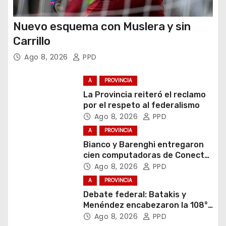
Nuevo esquema con Muslera y sin
Carrillo
Ago 8, 2026
PPD
A
PROVINCIA
La Provincia reiteró el reclamo
por el respeto al federalismo
Ago 8, 2026
PPD
A
PROVINCIA
Bianco y Barenghi entregaron
cien computadoras de Conectar
Igualdad Bonaerense
Ago 8, 2026
PPD
A
PROVINCIA
Debate federal: Batakis y
Menéndez encabezaron la 108°
Asamblea del CNV
Ago 8, 2026
PPD