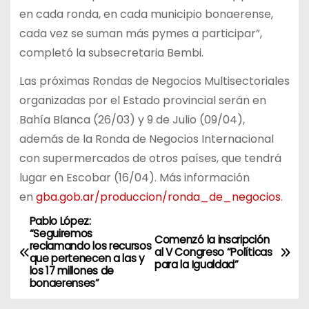
en cada ronda, en cada municipio bonaerense,
cada vez se suman más pymes a participar”,
completó la subsecretaria Bembi.
Las próximas Rondas de Negocios Multisectoriales
organizadas por el Estado provincial serán en
Bahía Blanca (26/03) y 9 de Julio (09/04),
además de la Ronda de Negocios Internacional
con supermercados de otros países, que tendrá
lugar en Escobar (16/04). Más información
en
gba.gob.ar/produccion/ronda_de_negocios
.
Pablo López:
N
“Seguiremos
Comenzó la inscripción
reclamando los recursos
a
al V Congreso “Políticas
que pertenecen a las y
para la Igualdad”
los 17 millones de
v
bonaerenses”