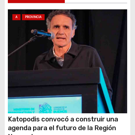
t
r
A
PROVINCIA
a
d
a
s
Katopodis convocó a construir una
agenda para el futuro de la Región