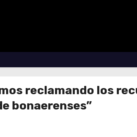
emos reclamando los re
s de bonaerenses”