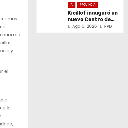
soberanía sobre
A
PROVINCIA
puertos y ríos”
Kicillof inauguró un
 tenemos
nuevo Centro de
Atención Primaria
Ago 6, 2026
PPD
 no
de la Salud
zo enorme
illof
ncia y
r el
iesa
ue la
e
udado,