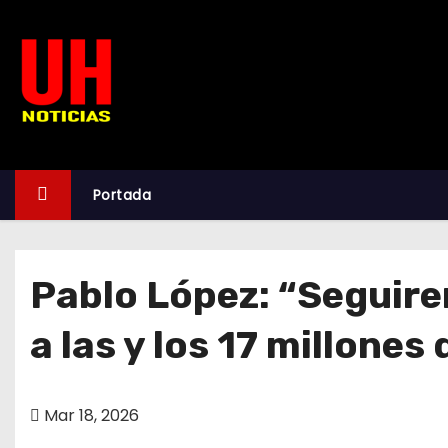
S
k
i
p
t
o
c
Portada
o
n
t
Pablo López: “Seguir
e
n
a las y los 17 millone
t
Mar 18, 2026