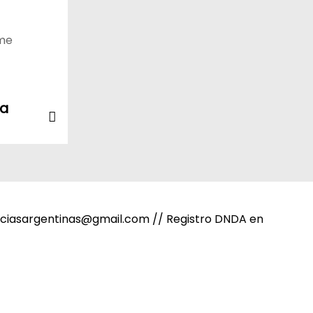
rme
va
noticiasargentinas@gmail.com // Registro DNDA en