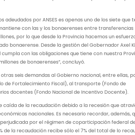
dos adeudados por ANSES es apenas uno de los siete que
mantiene con las y los bonaerenses entre transferencias
billones, por lo que desde la Provincia hacemos un esfuer
tado bonaerense. Desde la gestión del Gobernador Axel Kic
 cumpla con las obligaciones que tiene con nuestra Provi
 millones de bonaerenses”, concluyó.
 otras seis demandas al Gobierno nacional, entre ellas, po
do de Fortalecimiento Fiscal), al transporte (Fondo de
larios docentes (Fondo Nacional de Incentivo Docente).
 caída de la recaudación debido a la recesión que atrav
s económicas nacionales. Es necesario recordar, además, q
perjudicada por el régimen de coparticipación federal d
% de la recaudación recibe sólo el 7% del total de lo reca