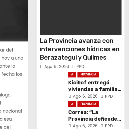
La Provincia avanza con
intervenciones hídricas en
ar del
Berazategui y Quilmes
n hoy a una
ante la
Ago 6, 2026
PPD
 fecha los
A
PROVINCIA
Kicillof entregó
viviendas a familias
álogo
de General La
Ago 6, 2026
PPD
Madrid
l
A
PROVINCIA
o nacional
Correa: “La
Provincia defiende
 a esa
el trabajo y la
Ago 6, 2026
PPD
e del