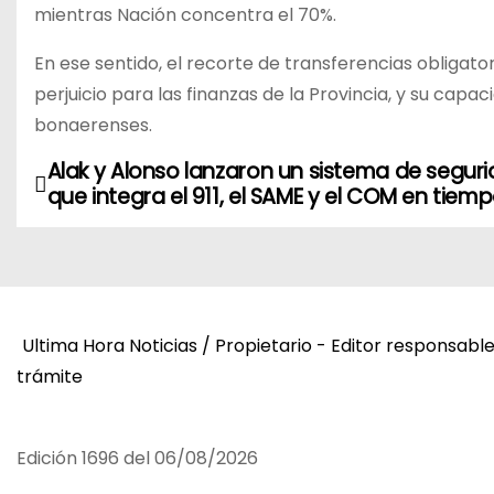
mientras Nación concentra el 70%.
En ese sentido, el recorte de transferencias obliga
perjuicio para las finanzas de la Provincia, y su capa
bonaerenses.
Alak y Alonso lanzaron un sistema de segur
N
que integra el 911, el SAME y el COM en tiemp
a
v
e
Ultima Hora Noticias / Propietario - Editor responsabl
g
trámite
a
c
Edición 1696 del 06/08/2026