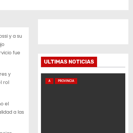
ssi y a su
jo
vicio fue
ULTIMAS NOTICIAS
res y
A
PROVINCIA
 rol
o el
lidad a las