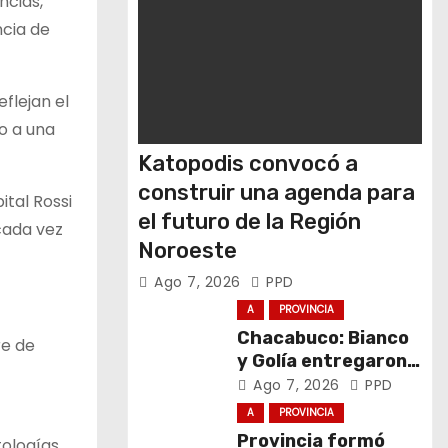
ncias,
ncia de
flejan el
o a una
Katopodis convocó a
construir una agenda para
ital Rossi
el futuro de la Región
 cada vez
Noroeste
Ago 7, 2026
PPD
A
PROVINCIA
Chacabuco: Bianco
re de
y Golía entregaron
computadoras a
Ago 7, 2026
PPD
estudiantes
A
PROVINCIA
Provincia formó
tologías