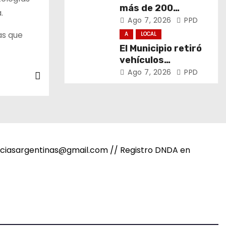
más de 200
a.
promotores de
Ago 7, 2026
PPD
derechos de niñas,
as que
A
LOCAL
niños y
El Municipio retiró
adolescentes
vehículos
abandonados de
Ago 7, 2026
PPD
San Carlos, Olmos y
el casco urbano
noticiasargentinas@gmail.com // Registro DNDA en