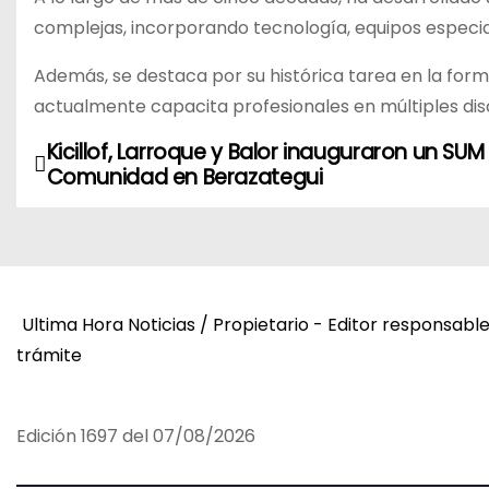
complejas, incorporando tecnología, equipos especia
Además, se destaca por su histórica tarea en la for
actualmente capacita profesionales en múltiples discip
Kicillof, Larroque y Balor inauguraron un SUM
N
Comunidad en Berazategui
a
v
e
Ultima Hora Noticias / Propietario - Editor responsabl
g
trámite
a
c
Edición 1697 del 07/08/2026
i