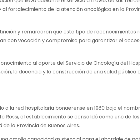
ión que lleva adelante el servicio a través de sus reside
 al fortalecimiento de la atención oncológica en la Provi
stinción y remarcaron que este tipo de reconocimientos re
bajan con vocación y compromiso para garantizar el acces
conocimiento al aporte del Servicio de Oncología del Hosp
ción, la docencia y la construcción de una salud pública
do a la red hospitalaria bonaerense en 1980 bajo el nomb
fo Rossi, el establecimiento se consolidó como uno de los
d de la Provincia de Buenos Aires.
 una amplia capacidad asistencial para el abordaje de pa