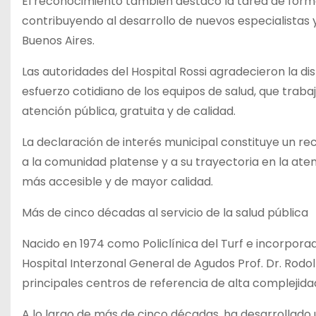
El reconocimiento también destacó la tarea de formac
contribuyendo al desarrollo de nuevos especialistas y
Buenos Aires.
Las autoridades del Hospital Rossi agradecieron la di
esfuerzo cotidiano de los equipos de salud, que tra
atención pública, gratuita y de calidad.
La declaración de interés municipal constituye un re
a la comunidad platense y a su trayectoria en la aten
más accesible y de mayor calidad.
Más de cinco décadas al servicio de la salud pública
Nacido en 1974 como Policlínica del Turf e incorpora
Hospital Interzonal General de Agudos Prof. Dr. Rodol
principales centros de referencia de alta complejida
A lo largo de más de cinco décadas, ha desarrollado