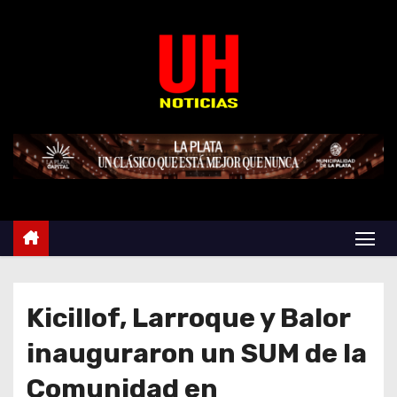
S
k
i
p
t
o
c
o
n
t
e
n
t
Kicillof, Larroque y Balor
inauguraron un SUM de la
Comunidad en