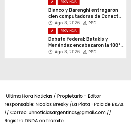
A
PROVINCIA
Bianco y Barenghi entregaron
cien computadoras de Conectar
Igualdad Bonaerense
Ago 8, 2026
PPD
A
PROVINCIA
Debate federal: Batakis y
Menéndez encabezaron la 108°
Asamblea del CNV
Ago 8, 2026
PPD
Ultima Hora Noticias / Propietario - Editor
responsable: Nicolas Bresky /La Plata -Pcia de Bs.As.
// Correo: uhnoticiasargentinas@gmail.com //
Registro DNDA en trámite