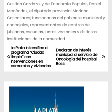
Cristian Cardozo; y de Economía Popular, Daniel
Menéndez; el diputado provincial Mariano
Cascallares; funcionarios del gabinete municipal y
concejales, representantes de centros de
jubilados, escuelas, juntas vecinales y distintas
instituciones de la comunidad.
La Plata intensifica el
N
Declaran de interés
programa “Ciudad
municipal al servicio de
Limpia” con
a
Oncología del hospital
intervenciones en
Rossi
comercios y viviendas
v
e
g
a