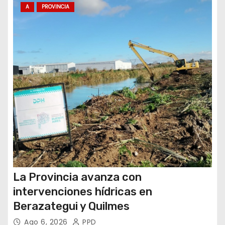
t
A
PROVINCIA
r
a
d
a
s
La Provincia avanza con
intervenciones hídricas en
Berazategui y Quilmes
Ago 6, 2026
PPD