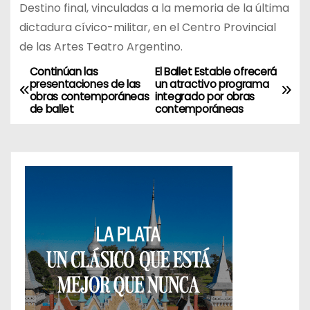
Destino final, vinculadas a la memoria de la última
dictadura cívico-militar, en el Centro Provincial
de las Artes Teatro Argentino.
Continúan las
El Ballet Estable ofrecerá
N
presentaciones de las
un atractivo programa
obras contemporáneas
integrado por obras
a
de ballet
contemporáneas
v
e
g
a
c
i