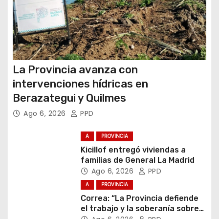
s
La Provincia avanza con
intervenciones hídricas en
Berazategui y Quilmes
Ago 6, 2026
PPD
A
PROVINCIA
Kicillof entregó viviendas a
familias de General La Madrid
Ago 6, 2026
PPD
A
PROVINCIA
Correa: “La Provincia defiende
el trabajo y la soberanía sobre
puertos y ríos”