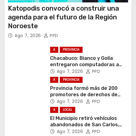
Katopodis convocó a construir una
agenda para el futuro de la Región
Noroeste
Ago 7, 2026
PPD
A
PROVINCIA
Chacabuco: Bianco y Golía
entregaron computadoras a
estudiantes
Ago 7, 2026
PPD
A
PROVINCIA
Provincia formó más de 200
promotores de derechos de
niñas, niños y adolescentes
Ago 7, 2026
PPD
A
LOCAL
El Municipio retiró vehículos
abandonados de San Carlos,
Olmos y el casco urbano
Ago 7, 2026
PPD