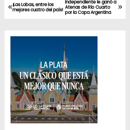
Independiente le ganó a
N
¡Las Lobas, entre los
Atenas de Río Cuarto
mejores cuatro del país!
por la Copa Argentina
a
v
e
g
a
c
i
ó
n
d