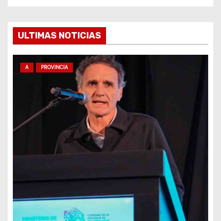
e
e
ULTIMAS NOTICIAS
n
A
PROVINCIA
t
r
a
d
a
s