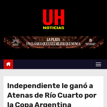
S
k
i
p
t
o
c
o
n
t
e
n
t
Independiente le ganó a
Atenas de Río Cuarto por
la Copa Argentina