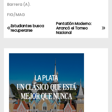
Barrera (A).
FIG/MAG
Pentatlón Moderno:
N
Estudiantes busca
Arrancó el Torneo
recuperarse
Nacional
a
v
e
g
a
c
i
ó