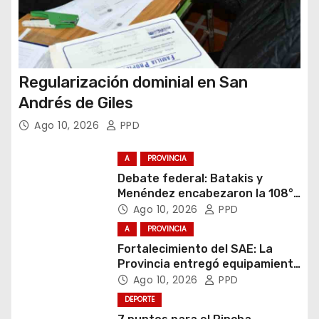
s
Regularización dominial en San
Andrés de Giles
Ago 10, 2026
PPD
A
PROVINCIA
Debate federal: Batakis y
Menéndez encabezaron la 108°
Asamblea del CNV
Ago 10, 2026
PPD
A
PROVINCIA
Fortalecimiento del SAE: La
Provincia entregó equipamiento
escolar en Junín
Ago 10, 2026
PPD
DEPORTE