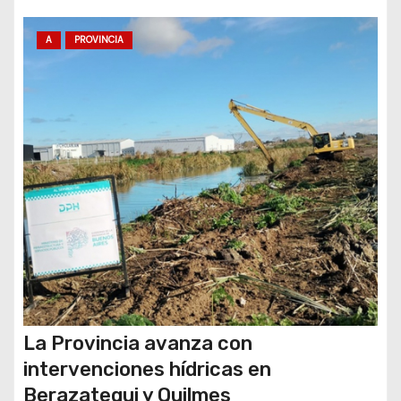
n
t
A
PROVINCIA
r
a
d
a
s
La Provincia avanza con
intervenciones hídricas en
Berazategui y Quilmes