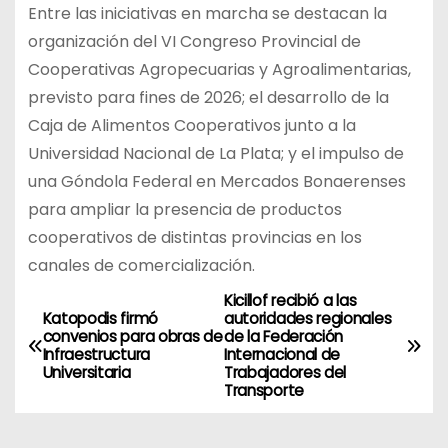
Entre las iniciativas en marcha se destacan la
organización del VI Congreso Provincial de
Cooperativas Agropecuarias y Agroalimentarias,
previsto para fines de 2026; el desarrollo de la
Caja de Alimentos Cooperativos junto a la
Universidad Nacional de La Plata; y el impulso de
una Góndola Federal en Mercados Bonaerenses
para ampliar la presencia de productos
cooperativos de distintas provincias en los
canales de comercialización.
Kicillof recibió a las
N
Katopodis firmó
autoridades regionales
convenios para obras de
de la Federación
a
Infraestructura
Internacional de
Universitaria
Trabajadores del
v
Transporte
e