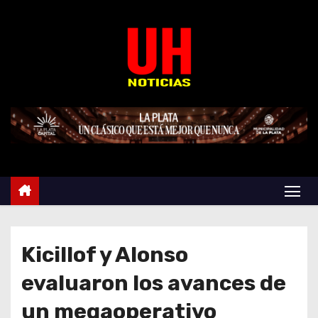
S
k
i
p
t
o
c
o
n
t
e
n
t
Kicillof y Alonso
evaluaron los avances de
un megaoperativo