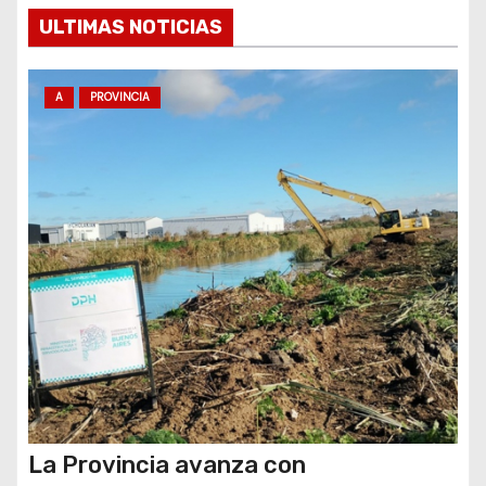
e
ULTIMAS NOTICIAS
n
t
A
PROVINCIA
r
a
d
a
s
La Provincia avanza con