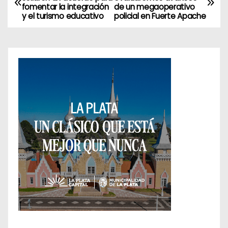
fomentar la integración
de un megaoperativo
a
y el turismo educativo
policial en Fuerte Apache
v
e
g
a
c
i
ó
n
d