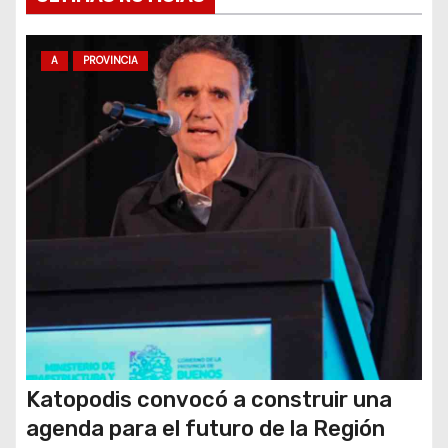
n
A
PROVINCIA
t
r
a
d
a
s
Katopodis convocó a construir una
agenda para el futuro de la Región