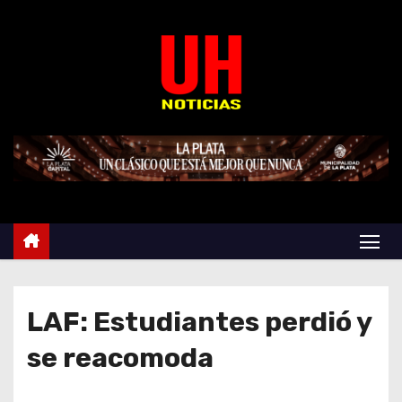
S
k
i
p
t
o
c
o
n
t
e
n
t
LAF: Estudiantes perdió y
se reacomoda