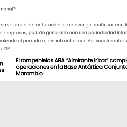
emanal?
r su volumen de facturación les convenga continuar con l
es empresas,
podrán generarlo con una periodicidad infer
inalizada al período mensual a informar. Adicionalmente, 
 ZIP.
El rompehielos ARA “Almirante Irízar” compl
on
operaciones en la Base Antártica Conjunt
es
Marambio