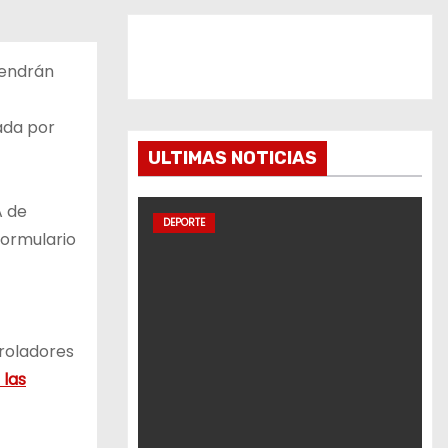
tendrán
ada por
ULTIMAS NOTICIAS
A de
DEPORTE
Formulario
troladores
 las