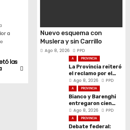
a
Nuevo esquema con
ior a
Muslera y sin Carrillo
se
Ago 8, 2026
PPD
A
PROVINCIA
etó las
La Provincia reiteró
a
el reclamo por el
respeto al
Ago 8, 2026
PPD
federalismo
A
PROVINCIA
Bianco y Barenghi
entregaron cien
computadoras de
Ago 8, 2026
PPD
Conectar Igualdad
A
PROVINCIA
Bonaerense
Debate federal: