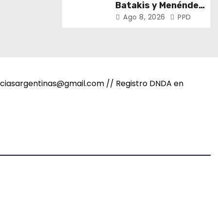
Batakis y Menéndez
encabezaron la 108°
Ago 8, 2026
PPD
Asamblea del CNV
noticiasargentinas@gmail.com // Registro DNDA en