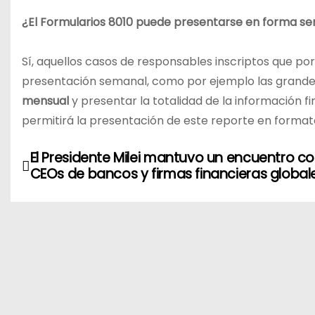
¿El Formularios 8010 puede presentarse en forma s
Sí, aquellos casos de responsables inscriptos que po
presentación semanal, como por ejemplo las grand
mensual
y presentar la totalidad de la información f
permitirá la presentación de este reporte en formato
N
El Presidente Milei mantuvo un encuentro c
CEOs de bancos y firmas financieras global
a
v
e
g
a