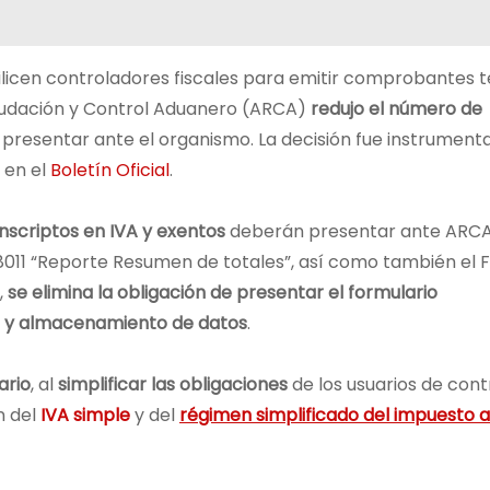
tilicen controladores fiscales para emitir comprobantes 
audación y Control Aduanero (ARCA)
redujo el número de
n presentar ante el organismo. La decisión fue instrument
 en el
Boletín Oficial
.
nscriptos en IVA y exentos
deberán presentar ante ARC
8011 “Reporte Resumen de totales”, así como también el 
,
se elimina la obligación de presentar el formulario
rga y almacenamiento de datos
.
ario
, al
simplificar las obligaciones
de los usuarios de con
n del
IVA simple
y del
régimen simplificado del impuesto a