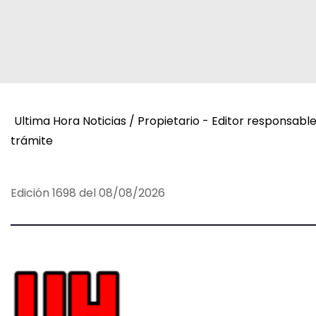
c
i
ó
n
Ultima Hora Noticias / Propietario - Editor responsabl
d
trámite
e
e
Edición 1698 del 08/08/2026
n
t
r
a