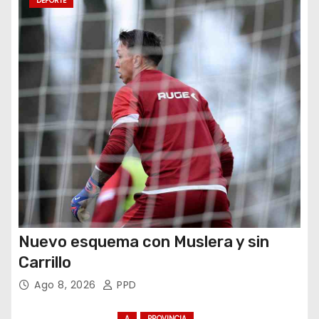
t
DEPORTE
r
a
d
a
s
Nuevo esquema con Muslera y sin
Carrillo
Ago 8, 2026
PPD
A
PROVINCIA