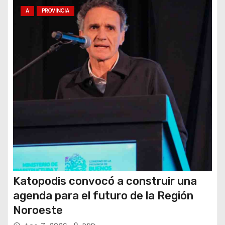
t
A
PROVINCIA
r
a
d
a
s
Katopodis convocó a construir una
agenda para el futuro de la Región
Noroeste