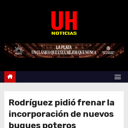
S
k
i
p
t
o
c
o
n
t
e
n
t
Rodríguez pidió frenar la
incorporación de nuevos
buques poteros