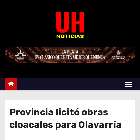
S
k
i
p
t
o
c
o
n
t
e
n
t
Provincia licitó obras
cloacales para Olavarría