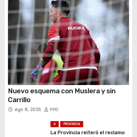
a
d
a
s
Nuevo esquema con Muslera y sin
Carrillo
Ago 8, 2026
PPD
A
PROVINCIA
La Provincia reiteró el reclamo