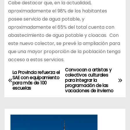
Cabe destacar que, en la actualidad,
aproximadamente el 98% de los habitantes
posee servicio de agua potable, y
aproximadamente el 65% del total cuenta con
abastecimiento de agua potable y cloacas. Con
este nuevo colector, se prevé la ampliación para
que una mayor proporción de la población tenga
acceso a estos servicios.
Convocan a artistas y
N
La Provincia refuerza el
colectivos culturales
SAE con equipamiento
para integrar la
a
para más de 100
programación de las
escuelas
vacaciones de invierno
v
e
g