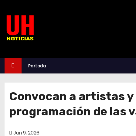
S
k
i
p
t
o
c
o
Portada
n
t
e
Convocan a artistas y 
n
t
programación de las v
Jun 9, 2026