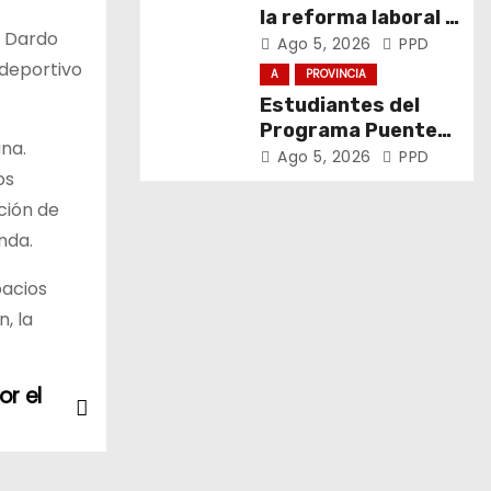
la reforma laboral y
e Dardo
defendió los
Ago 5, 2026
PPD
derechos de los
ideportivo
A
PROVINCIA
trabajadores
Estudiantes del
Programa Puentes
una.
visitaron Exactas
Ago 5, 2026
PPD
os
ción de
nda.
pacios
, la
or el