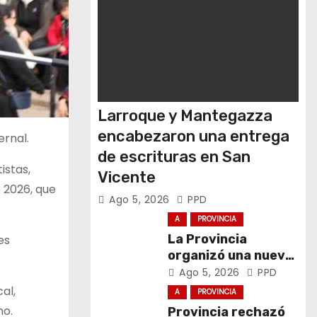
Larroque y Mantegazza
encabezaron una entrega
ernal.
de escrituras en San
istas,
Vicente
 2026, que
Ago 5, 2026
PPD
A
PROVINCIA
La Provincia
es
organizó una nueva
Ronda de Negocios
Ago 5, 2026
PPD
Internacional en
al,
A
PROVINCIA
Luján
mo.
Provincia rechazó