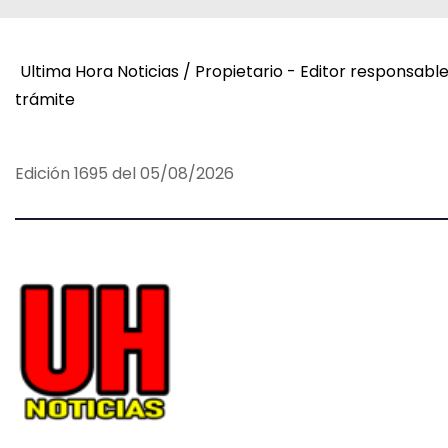
v
e
Ultima Hora Noticias / Propietario - Editor responsabl
g
trámite
a
c
Edición 1695 del 05/08/2026
i
ó
n
d
e
e