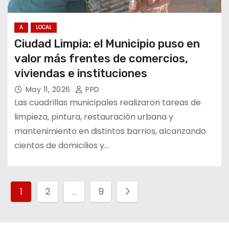
A
LOCAL
Ciudad Limpia: el Municipio puso en
valor más frentes de comercios,
viviendas e instituciones
May 11, 2026
PPD
Las cuadrillas municipales realizaron tareas de
limpieza, pintura, restauración urbana y
mantenimiento en distintos barrios, alcanzando
cientos de domicilios y…
P
1
2
…
9
a