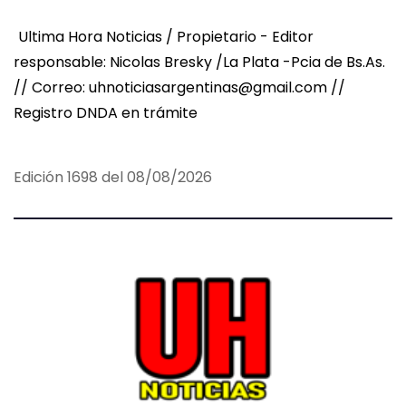
g
Ultima Hora Noticias / Propietario - Editor
i
responsable: Nicolas Bresky /La Plata -Pcia de Bs.As.
n
// Correo: uhnoticiasargentinas@gmail.com //
Registro DNDA en trámite
a
c
Edición 1698 del 08/08/2026
i
ó
n
d
e
e