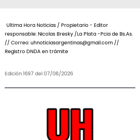
a
g
Ultima Hora Noticias / Propietario - Editor
i
responsable: Nicolas Bresky /La Plata -Pcia de Bs.As.
n
// Correo: uhnoticiasargentinas@gmail.com //
Registro DNDA en trámite
a
c
Edición 1697 del 07/08/2026
i
ó
n
d
e