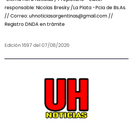
i
responsable: Nicolas Bresky /La Plata -Pcia de Bs.As.
n
// Correo: uhnoticiasargentinas@gmail.com //
Registro DNDA en trámite
a
c
Edición 1697 del 07/08/2026
i
ó
n
d
e
e
n