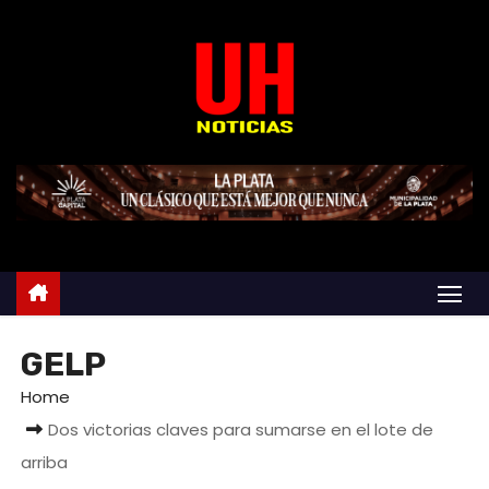
S
k
i
p
t
o
c
o
n
t
e
n
GELP
t
Home
Dos victorias claves para sumarse en el lote de
arriba