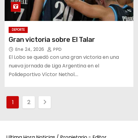
DEPORTE
Gran victoria sobre El Talar
Ene 24, 2026
PPD
El Lobo se quedó con una gran victoria en una
nueva jornada de Liga Argentina en el
Polideportivo Víctor Nethol.…
P
1
2
a
g
Ultima Hora Noticias / Propietario - Editor